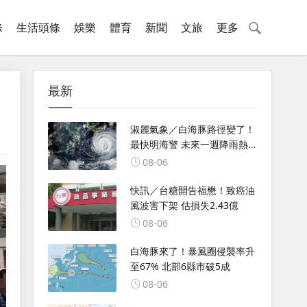
條
生活頭條
娛樂
體育
新聞
文旅
更多
最新
淑麗氣象／白海豚路徑變了！
最快明海警 未來一週降雨熱
區曝
08-06
快訊／台糖開告福懋！致癌油
風波害下架 估損失2.43億
08-06
白海豚來了！暴風圈侵襲率升
至67% 北部6縣市破5成
08-06