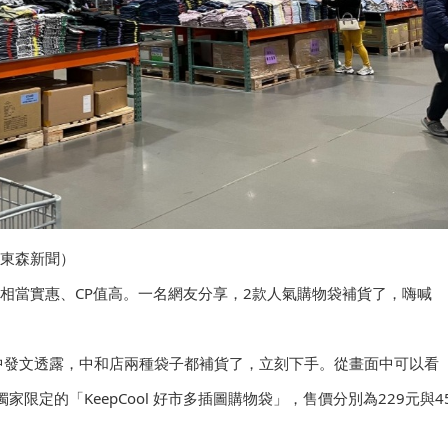
／東森新聞）
品也相當實惠、CP值高。一名網友分享，2款人氣購物袋補貨了，嗨喊
說」中發文透露，中和店兩種袋子都補貨了，立刻下手。從畫面中可以看
場獨家限定的「KeepCool 好市多插圖購物袋」，售價分別為229元與4