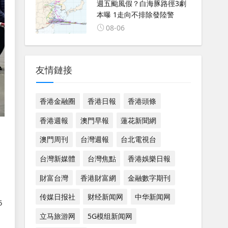
週五颱風假？白海豚路徑3劇
本曝 1走向不排除發陸警
08-06
友情鏈接
香港金融圈
香港日報
香港頭條
香港週報
澳門早報
蓮花新聞網
澳門周刊
台灣週報
台北電視台
台灣新媒體
台灣焦點
香港娛樂日報
財富台灣
香港財富網
金融數字期刊
传媒日报社
财经新闻网
中华新闻网
5
立马旅游网
5G模组新闻网