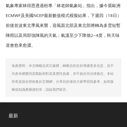
氣象專家林得恩透過粉專「林老師氣象站」指出，據今晨歐洲
ECMWF及美國NCEP最新數值模式模擬結果，下週四（18日）
前後首波東北季風來襲，迎風面北部及東北部將轉為多雲短暫
陣雨以及局部強陣風的天氣；氣溫至少下降個2~4度，秋天味
道會愈來愈濃。
免責聲明：本文轉載自其它媒體，轉載目的在於傳遞更多信息，並不
代表本網贊同其觀點和對其真實性負責，亦不負任何法律責任。本站
所有資源全部收集於互聯網，分享目的僅供大家學習與參考，如有版
權或知識產權侵犯等，請給我們留言。
最新