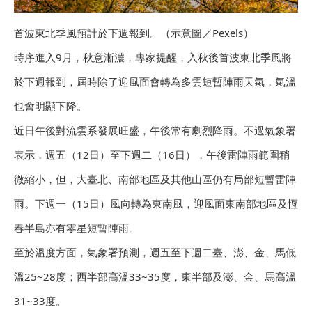
首波東北季風預計於下週報到。（示意圖／Pexels）
時序進入9月，秋意漸濃，專家提醒，入秋後首波東北季風將
於下週報到，屆時除了迎風面會轉為多雲短暫陣雨天氣，氣溫
也會明顯下降。
近日午後對流雲系發展旺盛，午後常有劇烈降雨。不過氣象署
表示，週五（12日）至下週二（16日），午後雷陣雨範圍稍
微縮小，但，大臺北、南部地區及其他山區仍有局部短暫雷陣
雨。下週一（15日）風向轉為東南風，迎風面東南部地區及恆
春半島亦有零星短暫陣雨。
至於溫度方面，氣象署預測，週五至下週二臺、澎、金、馬低
溫25~28度；西半部高溫33~35度，東半部及澎、金、馬高溫
31~33度。