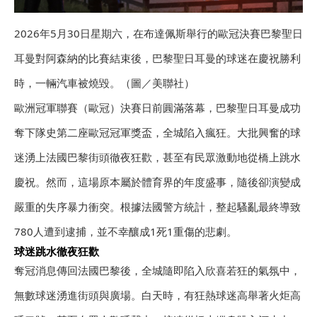
2026年5月30日星期六，在布達佩斯舉行的歐冠決賽巴黎聖日
耳曼對阿森納的比賽結束後，巴黎聖日耳曼的球迷在慶祝勝利
時，一輛汽車被燒毀。（圖／美聯社）
歐洲冠軍聯賽（歐冠）決賽日前圓滿落幕，巴黎聖日耳曼成功
奪下隊史第二座歐冠冠軍獎盃，全城陷入瘋狂。大批興奮的球
迷湧上法國巴黎街頭徹夜狂歡，甚至有民眾激動地從橋上跳水
慶祝。然而，這場原本屬於體育界的年度盛事，隨後卻演變成
嚴重的失序暴力衝突。根據法國警方統計，整起騷亂最終導致
780人遭到逮捕，並不幸釀成1死1重傷的悲劇。
球迷跳水徹夜狂歡
奪冠消息傳回法國巴黎後，全城隨即陷入欣喜若狂的氣氛中，
無數球迷湧進街頭與廣場。白天時，有狂熱球迷高舉著火炬高