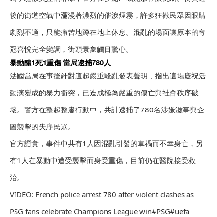
後的街道空氣中瀰漫著濃烈的催淚煙霧，許多狂歡民眾因眼睛
劇烈不適，只能痛苦地蹲在地上休息。混亂的場面讓原本的奪
冠喜悅完全變調，街頭景象觸目驚心。
暴動釀1死1重傷 當局逮捕780人
法國當局在事後針對這起嚴重騷亂發表聲明，指出這場慶祝活
動演變成的暴力衝突，已造成極為嚴重的傷亡與社會秩序破
壞。警方在整起整肅行動中，共計逮捕了780名涉嫌滋事與企
圖襲擊的失序民眾。
官方證實，事件中共有1人因混亂引發的車禍而不幸身亡，另
有1人在暴動中遭受襲擊而身受重傷，目前仍在醫院接受救
治。
VIDEO: French police arrest 780 after violent clashes as
PSG fans celebrate Champions League win#PSG#uefa