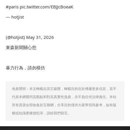
#paris pic.twitter.com/EBJJcBoeaK
— hotjist
ᅠᅠᅠᅠᅠᅠᅠᅠᅠᅠᅠᅠᅠᅠᅠᅠᅠᅠᅠᅠᅠᅠᅠᅠᅠᅠᅠᅠᅠ
(@hotjist) May 31, 2026
東森新聞關心您
暴力行為，請勿模仿
免責聲明：本文轉載自其它媒體，轉載目的在於傳遞更多信息，並不
代表本網贊同其觀點和對其真實性負責，亦不負任何法律責任。本站
所有資源全部收集於互聯網，分享目的僅供大家學習與參考，如有版
權或知識產權侵犯等，請給我們留言。