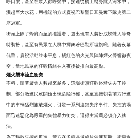
呼口號，甚至在眾人歡呼聲中，接連從橋上縱身跳入河水中，
濺起巨大水花，用極端的方式慶祝巴黎聖日耳曼奪下隊史第二
座冠軍。
街頭上除了蜂擁而至的擁護者，還出現有人裝扮成蜘蛛人等奇
特裝扮，甚至有民眾在人群中揮舞著巴勒斯坦旗幟。隨著夜幕
低垂，慶祝活動並未平息，橘紅色的火光與陣陣煙火聲響徹夜
空，當地民眾的狂歡情緒在入夜後被推向最高點。
煙火襲車流血衝突
不料，隨著聚集人數越來越多，這場街頭狂歡逐漸失去了控
制。部分激進民眾開始出現危險行徑，甚至直接朝著前方行進
中的車輛猛烈施放煙火，引發一系列連鎖失序事件。失控的場
面迅速惡化為嚴重的集體暴力衝突，逼得主當局必須介入執
法。
為了驅散失控的群眾，警方在多處區域施放催淚瓦斯。衝突過