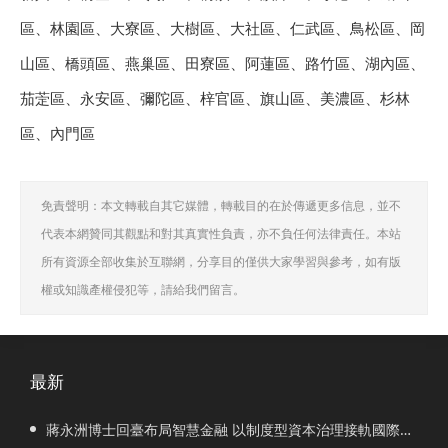
區、林園區、大寮區、大樹區、大社區、仁武區、鳥松區、岡
山區、橋頭區、燕巢區、田寮區、阿蓮區、路竹區、湖內區、
茄萣區、永安區、彌陀區、梓官區、旗山區、美濃區、杉林
區、內門區
免責聲明：本文轉載自其它媒體，轉載目的在於傳遞更多信息，並不
代表本網贊同其觀點和對其真實性負責，亦不負任何法律責任。本站
所有資源全部收集於互聯網，分享目的僅供大家學習與參考，如有版
權或知識產權侵犯等，請給我們留言。
最新
蔣永洲博士回臺布局智慧金融 以制度型資本治理接軌國際市