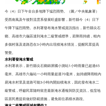
今（4）日下午全台多地降下猛烈雨勢。（圖／中央氣象署）
受西南風及午後對流雲系發展旺盛影響，新竹縣今（4）日下
午降下猛烈雨勢。水利署發布淹水警戒資訊指出，新竹縣尖石
鄉、高雄市六龜區達到淹水二級警戒標準，若降雨持續，轄內
多個村落及道路恐在3小時內出現積淹水情況，提醒民眾提高
警覺。
水利署發淹水警戒
水利署表示，新竹縣尖石鄉錦屏國小測站1小時雨量已超過65
毫米、高雄市六龜站一小時雨量超過70毫米，如持續降雨轄內
易淹水村里及道路可能3小時內開始積淹水，因此發布淹水二
級警戒，呼籲民眾隨時留意最新淹水通報與防災資訊，低窪地
區居民應提前做好防範措施，避免前往易積水路段。
淹水二級警戒區域有哪些？