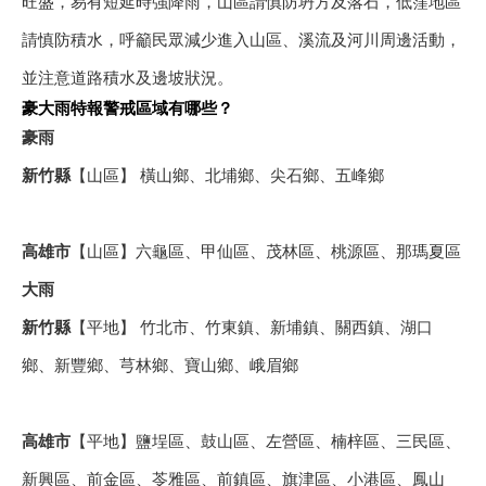
旺盛，易有短延時強降雨，山區請慎防坍方及落石，低窪地區
請慎防積水，呼籲民眾減少進入山區、溪流及河川周邊活動，
並注意道路積水及邊坡狀況。
豪大雨特報警戒區域有哪些？
豪雨
新竹縣
【山區】 橫山鄉、北埔鄉、尖石鄉、五峰鄉
高雄市
【山區】六龜區、甲仙區、茂林區、桃源區、那瑪夏區
大雨
新竹縣
【平地】 竹北市、竹東鎮、新埔鎮、關西鎮、湖口
鄉、新豐鄉、芎林鄉、寶山鄉、峨眉鄉
高雄市
【平地】鹽埕區、鼓山區、左營區、楠梓區、三民區、
新興區、前金區、苓雅區、前鎮區、旗津區、小港區、鳳山