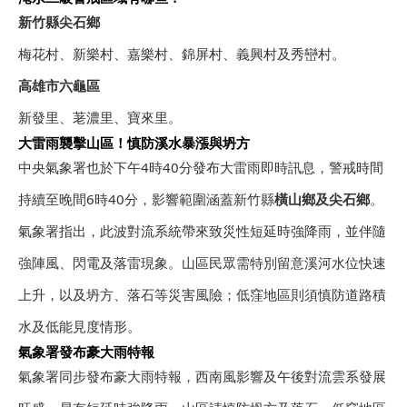
新竹縣尖石鄉
梅花村、新樂村、嘉樂村、錦屏村、義興村及秀巒村。
高雄市六龜區
新發里、荖濃里、寶來里。
大雷雨襲擊山區！慎防溪水暴漲與坍方
中央氣象署也於下午4時40分發布大雷雨即時訊息，警戒時間
持續至晚間6時40分，影響範圍涵蓋新竹縣
橫山鄉及尖石鄉
。
氣象署指出，此波對流系統帶來致災性短延時強降雨，並伴隨
強陣風、閃電及落雷現象。山區民眾需特別留意溪河水位快速
上升，以及坍方、落石等災害風險；低窪地區則須慎防道路積
水及低能見度情形。
氣象署發布豪大雨特報
氣象署同步發布豪大雨特報，西南風影響及午後對流雲系發展