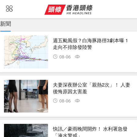
新聞
週五颱風假？白海豚路徑3劇本曝 1
走向不排除發陸警
08-06
夫妻深夜辦公室「親熱2次」！ 人妻
後悔原因太害羞
08-06
快訊／豪雨晚間開炸！ 水利署急發
「淹水警戒」