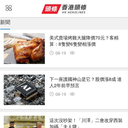
新聞
美式賣場烤雞大腿降價70元？客精
算：8隻變6隻變相漲價
08-19
下一座護國神山是它？股價漲8成 達
人2年前早預言
08-19
這次沒吵架！「川澤」二會改穿西裝
加碼「夫人牌」