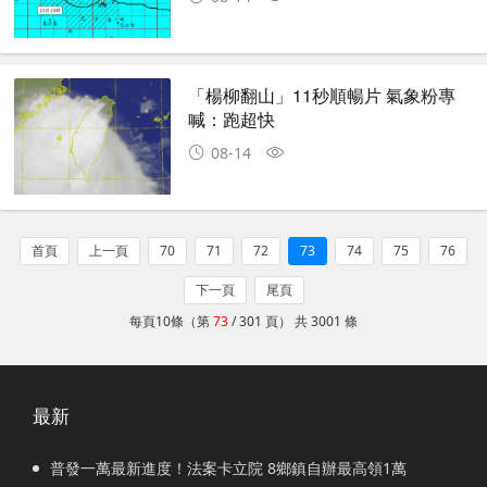
「楊柳翻山」11秒順暢片 氣象粉專
喊：跑超快
08-14
首頁
上一頁
70
71
72
73
74
75
76
下一頁
尾頁
每頁10條（第
73
/ 301 頁） 共 3001 條
最新
普發一萬最新進度！法案卡立院 8鄉鎮自辦最高領1萬