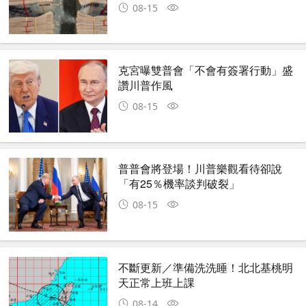
08-15
克宮曝雙普會「不會有簽署行動」盛
讚川普作風
08-15
普普會將登場！川普樂觀看待卻說
「有25％機率談判破裂」
08-15
不斷更新／準備洗洗睡！北北基桃明
天正常上班上課
08-14