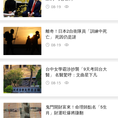
08-19
離奇！日本2自衛隊員「訓練中死
亡」 死因仍是謎
08-19
台中女學霸涉抄襲「9天考回台大
醫」 名醫驚呼：文曲星下凡
08-15
鬼門開財富來！命理師點名「5生
肖」財運旺爆將賺翻