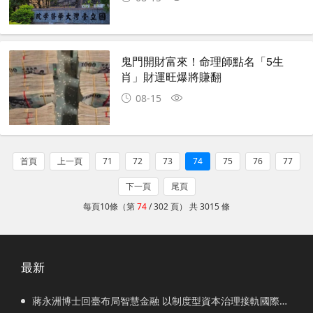
鬼門開財富來！命理師點名「5生
肖」財運旺爆將賺翻
08-15
首頁
上一頁
71
72
73
74
75
76
77
下一頁
尾頁
每頁10條（第
74
/ 302 頁） 共 3015 條
最新
蔣永洲博士回臺布局智慧金融 以制度型資本治理接軌國際市