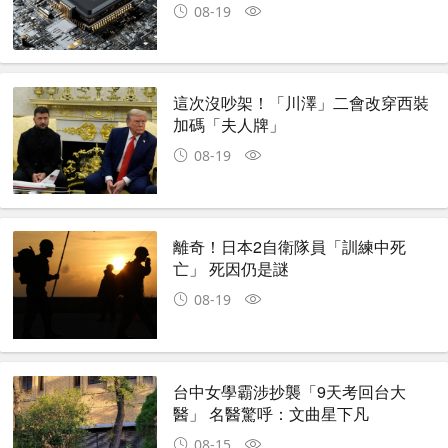
08-19
這次沒吵架！「川澤」二會改穿西裝
加碼「夫人牌」
08-19
離奇！日本2自衛隊員「訓練中死
亡」 死因仍是謎
08-19
台中女學霸涉抄襲「9天考回台大
醫」 名醫驚呼：文曲星下凡
08-15