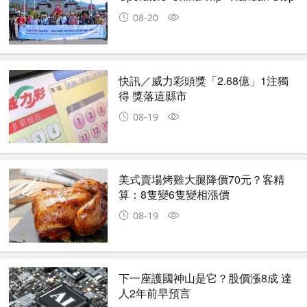
& "Show the World Handan"
08-20
Exchange Conference Successfully
Held
快訊／威力彩頭獎「2.68億」1注獨
得 獎落這縣市
08-19
美式賣場烤雞大腿降價70元？客精
算：8隻變6隻變相漲價
08-19
下一座護國神山是它？股價漲8成 達
人2年前早預言