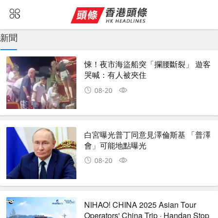
新聞
悚！夜市海盜船突「攔腰斷裂」 遊客
哭喊：有人被夾住
08-20
白宮曝光普丁同意見澤倫斯基 「普澤
會」可能地點曝光
08-20
NIHAO! CHINA 2025 Asian Tour
Operators' China Trip · Handan Stop